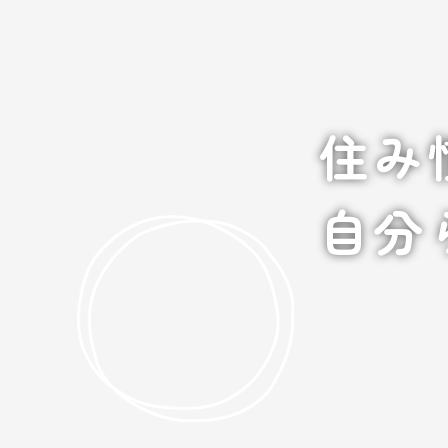
住み
自分