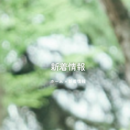
新着情報
ホーム
»
新着情報