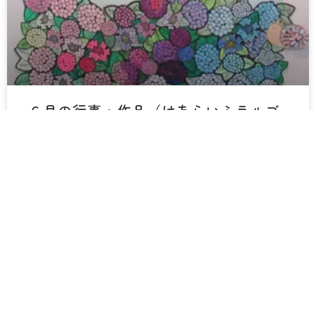
６月の行事・作品（けあらいふラルゴ
きよみ）
６月の壁飾りは「紫陽花の園」です。
続きを読む
2026年6月24日