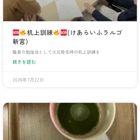
机上訓練
(けあらいふラルゴ
新宮)
職員の勉強会として火災発生時の机上訓練を
続きを読む
2026年7月22日