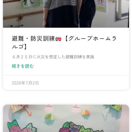
避難・防災訓練
【グループホームラ
ルゴ】
６月２５日に火災を想定した避難訓練を実施
続きを読む
2026年7月2日