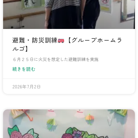
避難・防災訓練
【グループホームラ
ルゴ】
６月２５日に火災を想定した避難訓練を実施
続きを読む
2026年7月2日