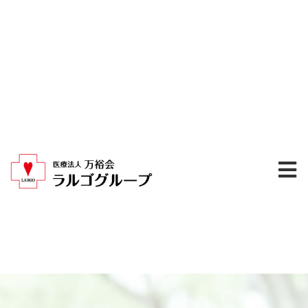
内
容
を
ス
キ
ッ
プ