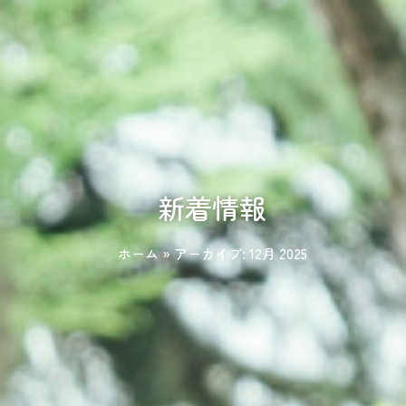
新着情報
ホーム
»
アーカイブ: 12月 2025