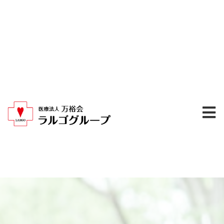
内
容
を
ス
キ
ッ
プ