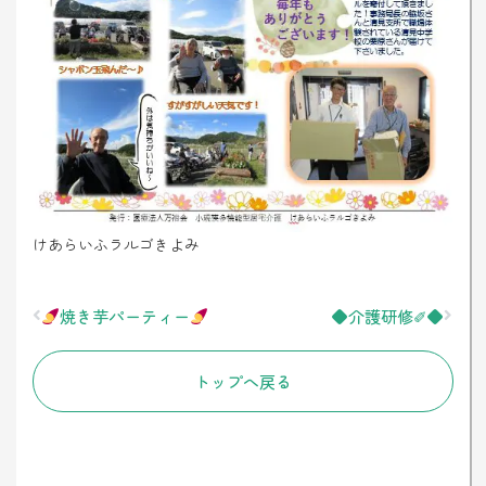
けあらいふラルゴきよみ
Prev
Next
焼き芋パーティー
◆介護研修✐◆
トップへ戻る